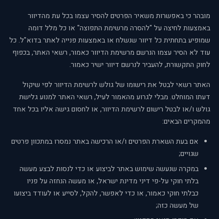
מובהר כי באפשרות משאיר הפרטים להסיר עצמו בכל עת מהדיוור
באמצעות לחיצה על "להסרה מרשימת התפוצה" או כל מלל דומה
שמופיע בתחתית כל דיוור שנשלח או באמצעות פנייה לאתר בדוא"ל. כל
עוד לא הסיר עצמו הנרשם מרשימת הדיוור כאמור, רשאי האתר, בכפוף
לחוק התקשורת, להעביר לנרשם דיוור ישיר כאמור.
האתר רשאי לבטל את רישומו של גולש לרשימת הדיוור לפי שיקול
דעתו המוחלט. מבלי לגרוע מהאמור לעיל, רשאי האתר למנוע גלישת
גולש ו/או לבטל רישום לרשימת הדיוור, או לחסום גישה אליו בכל אחד
מהמקרים הבאים:
אם בעת השארת הפרטים ו/או הרכישה באתר נמסרו במתכוון פרטים
שגויים;
במקרה שנעשה שימוש באתר לביצוע או כדי לנסות לבצע מעשה
בלתי חוקי על-פי דיני מדינת ישראל, או מעשה הנחזה על פניו
כבלתי חוקי כאמור, או כדי לאפשר, להקל, לסייע או לעודד ביצועו
של מעשה כזה;