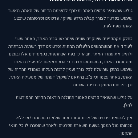
גולש שהשאיר פרטים באתר ומצורף לרשימת הדיוור של האתר, מאשר
שימוש בפרטיו לצורך קבלת מידע שיווקי, עדכונים ופרסומות שיבצע
האתר מעת לעת.
כחלק מקמפיינים שיווקיים שונים שיתבצעו סביב האתר, האתר עשוי
לעודד את המשתמשים הלעלות תמונות וסרטונים דרך רשתות חברתיות
ולתייג את עמוד האתר. יובהר כי בעת השתתפות בקמפיינים אלו ובעצם
תיוג עמוד האתר, המשתמש מצהיר כי הוא מאפשר למפעילת האתר
שימוש בתוכן שהועלה לכל צורך ועניין לרבות העלתו בעמודי המדיה של
האתר, באתר עצמו וכיוצ"ב, בהתאם לשיקול דעתה של מפעילת האתר,
וכן בפרסום ממומן במדיות השונות.
על גולש שהשאיר פרטים כאמור תחולנה הוראות הדיוור המפורטות
להלן.
אין להשאיר פרטים של אדם אחר באתר שלא בהסכמתו ו/או ללא
נוכחותו מול המסך בשעת השארת הפרטים ולאחר שהוסברו לו כל תנאי
התקנון.