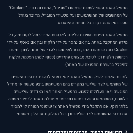
מפעיל האתר עשוי לעשות שימוש ב"עוגיות", המוכרות גם כ-"Cookies",
על המחשבים של המשתמשים ועל מכשירי המובייל. מדובר בנוהל
סטנדרטי הנהוג בקרב כל חנויות האינטרנט.
מפעיל האתר מייחס חשיבות עליונה לאבטחת המידע של לקוחותיה, כל
מידע המתקבל באתר, בין אם נמסר על-ידי הלקוח ובין אם נאסף על-ידי
Cookie בעת שימוש באתר, הוא לשימוש בלעדי של אתר לצורך תיעוד
רכישות הלקוח וכן לטובת מבצעים עתידיים (כפוף למתן הסכמת הלקוח
להיכלל ברשימת התפוצה של האתר).
למרות האמור לעיל, מפעיל האתר יהא רשאי להעביר פרטיו האישיים
של משתמש לצד שלישי במקרים בהם המשתמש ביצע מעשה או מחדל
הפוגעים ו/או העלולים לפגוע במפעיל האתר ו/או בצדדים שלישיים
כלשהם, המשתמש עשה שימוש בשירותי מעפילת האתר לביצוע מעשה
בלתי חוקי, אם התקבל בידי מפעיל האתר צו שיפוטי המורה לו למסור
את פרטי המשתמש לצד שלישי וכן בכל מחלוקת או הליך משפטי.
3. הרשאות לדיוור, פרסומים ופרסומות