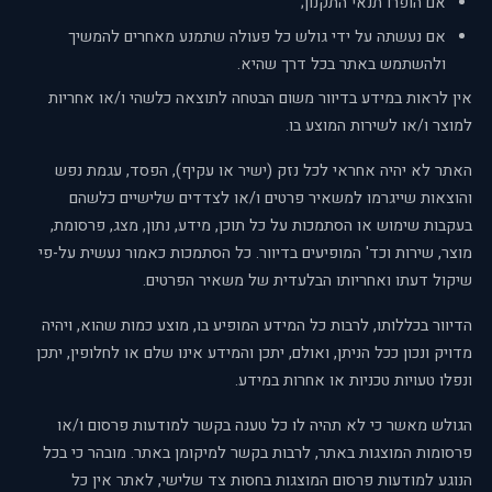
אם הופרו תנאי התקנון;
אם נעשתה על ידי גולש כל פעולה שתמנע מאחרים להמשיך
ולהשתמש באתר בכל דרך שהיא.
אין לראות במידע בדיוור משום הבטחה לתוצאה כלשהי ו/או אחריות
למוצר ו/או לשירות המוצע בו.
האתר לא יהיה אחראי לכל נזק (ישיר או עקיף), הפסד, עגמת נפש
והוצאות שייגרמו למשאיר פרטים ו/או לצדדים שלישיים כלשהם
בעקבות שימוש או הסתמכות על כל תוכן, מידע, נתון, מצג, פרסומת,
מוצר, שירות וכד' המופיעים בדיוור. כל הסתמכות כאמור נעשית על-פי
שיקול דעתו ואחריותו הבלעדית של משאיר הפרטים.
הדיוור בכללותו, לרבות כל המידע המופיע בו, מוצע כמות שהוא, ויהיה
מדויק ונכון ככל הניתן, ואולם, יתכן והמידע אינו שלם או לחלופין, יתכן
ונפלו טעויות טכניות או אחרות במידע.
הגולש מאשר כי לא תהיה לו כל טענה בקשר למודעות פרסום ו/או
פרסומות המוצגות באתר, לרבות בקשר למיקומן באתר. מובהר כי בכל
הנוגע למודעות פרסום המוצגות בחסות צד שלישי, לאתר אין כל