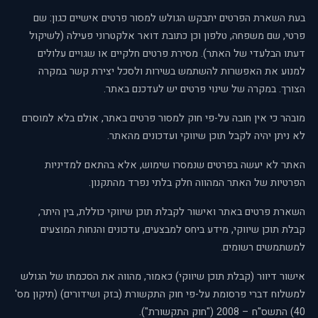
בעת השארת הפרטים יתבקש הגולש למסור פרטים אישיים כגון: שם
פרטי, שם משפחה, טלפון וכן כתובת דואר אלקטרוני פעילה (לשיקול
דעתו הבלעדי של האתר). מסירת פרטים חלקיים או שגויים עלולים
למנוע את האפשרות להשתמש בשירות ולסכל יצירת קשר במקרה
הצורך. במקרה של שינוי פרטים יש לעדכנם באתר.
מובהר כי אין חובה על-פי חוק למסור פרטים באתר, אולם בלא למוסרם
לא ניתן יהיה לקבל תוכן שיווקי ועדכונים מהאתר.
האתר לא יעשה בפרטים שנמסרו שימוש, אלא בהתאם למדיניות
הפרטיות של האתר המהווה חלק בלתי נפרד מהתקנון.
השארת פרטים באתר ואישור לקבלת תוכן שיווקי כוללת, בין היתר,
קבלת תוכן שיווקי, מידע ביחס למבצעים, עדכונים והנחות המוצעים
למשתמשים רשומים.
אישור דיוור (קבלת תוכן שיווקי) כאמור, מהווה את הסכמתו של הגולש
למשלוח דברי פרסומת על-פי חוק התקשורת (בזק ושידורים) (תיקון מס'
40) התשס"ח – 2008 ("חוק התקשורת").