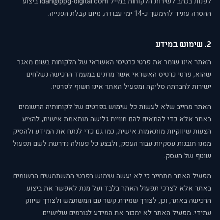
לפנות בכתב לשירות הלקוחות במייל idan@ppg-digital.com ביצוע
ההסרה עתיד להימשך כ-14 ימי עבודה, מיום קבלת הפנייה.
2. שימוש במידע
האתר אינו שומר את פרטי כרטיסי האשראי של הלקוחות בשום מאגר
שהוא, פרטי כרטיס האשראי אשר מוזנים במעמד הרכישה נשלחים
ישירות לחברתה סליקה ומפעיל האתר אינו חשוף לפרטיו.
האתר מחייב שלא לעשות כל שימוש בפרטים של לקוחותיה הרשומים
באתר אלא כדי להתאים להם חוויית גלישה מותאמת אישית, להציע
הצעות שיווקיות מותאמות אישית, כמו גם כדי לנתח את המידע ולהסיק
ממנו תובנות עסקיות עבור העסק, ולבצע כל פעולה נדרשת לשם תפעול
שוטף של העסק.
מפעיל האתר מתחייב כי לא יעשה שימוש בפרטי המשתמשים הרשומים
באתר אלא לצרכי תפעול האתר בלבד ועל מנת לאפשר את ביצוע
הרכישה באתר, וכן, לצורך שמירת קשר עם המשתמש ולצורך שיווק
עתידי. מפעיל האתר לא ימכור את המידע לגורמים שלישיים.