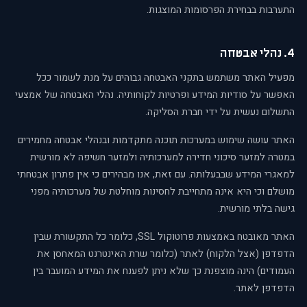
התערבות בבחירת הפרסומות המוצגות.
4. נהלי אבטחה
מפעיל האתר משתמש בתקני האבטחה גבוהים על מנת לשמור ככל
האפשר על סודיות המידע ופרטיות לקוחותיה. נהלי האבטחה של אמצעי
התשלום נעשית על ידי חברת הסליקה.
האתר עושה שימוש במערכות תוכנה מתקדמות ובנהלי אבטחה מחמירים
במטרה למזער סיכוני חדירה למערכותיה ולמזער חשיפה לא מורשית
למאגרי המידע שבבעלותה. עם זאת, אנו מבהירים כי אין פתרון אבטחתי
מושלם וכי היא אינה מתחייבת לחסינות מוחלטת של מערכותיה מפני
גישה בלתי מורשית.
האתר מאובטח באמצעות פרוטוקול SSL, כלומר כל התקשורת שבין
הדפדפן (אצל הלקוח) לאתר (כלומר שרת האינטרנט המאחסן את
העמודים) הינה מוצפנת כך שלא ניתן לפענח את המידע המועבר בין
הדפדפן לאתר.