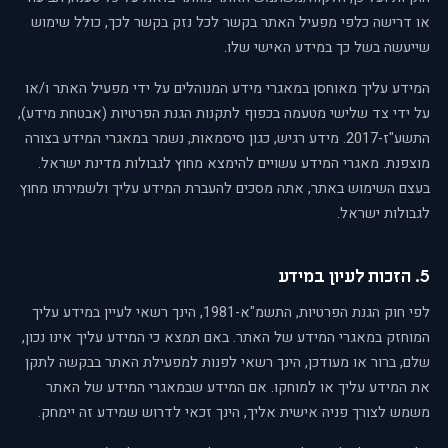
או דרישה כלפי מפעיל האתר בקשר לכל נזק בקשר לכך, כולל שימוש
שייעשה בשל כך במידע האישי שלו.
המידע עליך מאוחסן במאגרי מידע המנוהלים על ידי מפעיל האתר ו/או
על ידי צד שלישי מטעמה בכפוף לתקנות הגנת הפרטיות (אבטחת מידע),
התשע"ז-2017. מידע רגיש, כגון סיסמאות, נשמר במאגרי המידע בצורה
מוצפנת. מאגרי המידע עשויים להימצא מחוץ לגבולות מדינת ישראל.
בעצם השימוש באתר, אתה מסכים להעברת המידע עליך ולשמירתו מחוץ
לגבולות ישראל.
5. הזכות לעיון במידע
לפי חוק הגנת הפרטיות, התשמ"א-1981, הינך רשאי לעיין במידע עליך
המוחזק במאגרי המידע של האתר. באם תמצא כי המידע עליך אינו נכון,
שלם, ברור או מעודכן, הינך רשאי לפנות למפעילת האתר בבקשה לתקן
את המידע עליך או למוחקו. אם המידע שבמאגרי המידע של האתר
משמש לצורך פניה אישית אליך, הינך זכאי לדרוש שמידע זה יימחק.