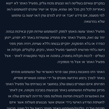
במקרים שאינם בשליטה ו/או נובעים מכוח עליון, מפעיל האתר לא יישא
באחריות לכל נזק מכל סוג שהוא, עקיף או ישיר שיגרם למשתמש ו/או
למי מטעמו, אם מידע יאבד או יגיע לגורם עוין ו/או יעשה בו שימוש
שלא בהרשאה.
מפעיל האתר עושה מאמץ לספק למשתמש שירות תקין ובאיכות גבוהה.
יחד עם זאת, מפעיל האתר אינו מתחייב שהשירות באתר לא יופרע, יינתן
כסדרו או בלא הפסקות, יתקיים בבטחה וללא טעויות, ויהיה חסין מפני
גישה בלתי-מורשית למחשבי מפעיל האתר, נזקים, קלקולים, תקלות או
כשלים - לרבות תקלות בחומרה, בתוכנה או בקווי התקשורת לאתר - אצל
מפעיל האתר או אצל מי מספקיה.
האתר הינו מאובטח באופן שבו פרטי האשראי של המשתמש מוזנים
באתר לצורך ביצוע הרכישה מוגנים על ידי הצפנה ונשארים חסויים,
הפרטים אינם נשמרים בשום שלב במחשבי או בשרתים של מפעיל האתר.
מכיוון שפעולות המשתמש באתר מבוצעות בסביבה מקוונה, אין לאתר
את האפשרות להבטיח חסינות מוחלטת מפני חדירות לשרתים שלה או
לחשיפת המידע האישי בידי אנשים אשר מבצעים פעולות אשר אינם
חוקיות ועל כן, הלקוח/משתמש האתר מוותר בזאת על כל טענה, תביעה