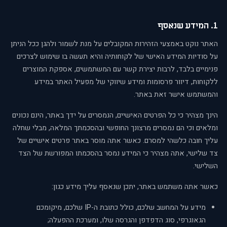
1. המידע שנאסף
האתר נוקט באמצעי הזהירות המקובלים על מנת לשמור ולהגן ככל הניתן
על סודיות המידע האישי של לקוחותיה והיא תעשה בו שימוש לצרכים
פנימיים בלבד, לרבות יצירת קשר עם המשתמשים, אספקת המוצרים
ללקוחות, דיוור פרסומות ומידע שיווקי של מפעיל האתר במידע
והמשתמש אישר זאת באתר.
הינך מצהיר כי כל הפרטים האישיים, הנמסרים על ידך באתר, הינם נכונים
ומלאים וכי הם נמסרים מרצונך החופשי ובהסכמתך המלאה, מבלי שחלה
עליך חובה כלשהי למסרם. כאשר אתה מוסר באתר פרטים אישיים של
צד שלישי, אתה מצהיר כי המידע נמסר בהסכמתו המפורשת של הצד
השלישי.
כאשר אתה משתמש באתר, יתכן שנאסף עליך מידע כגון:
מידע על המחשב שלכם, כולל כתובת ה-IP שלכם, מיקומכם
הגאוגרפי, סוג הדפדפן והגרסה שלו, ומערכת ההפעלה;