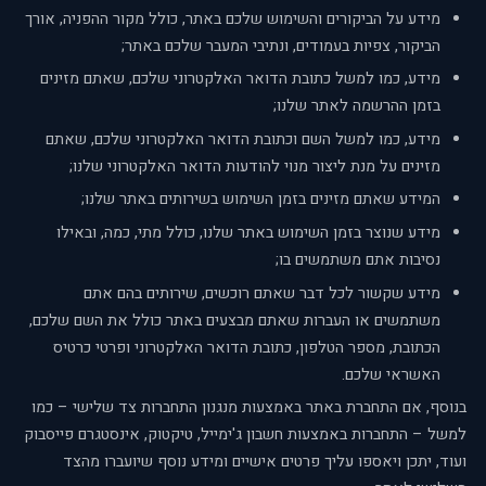
מידע על הביקורים והשימוש שלכם באתר, כולל מקור ההפניה, אורך
הביקור, צפיות בעמודים, ונתיבי המעבר שלכם באתר;
מידע, כמו למשל כתובת הדואר האלקטרוני שלכם, שאתם מזינים
בזמן ההרשמה לאתר שלנו;
מידע, כמו למשל השם וכתובת הדואר האלקטרוני שלכם, שאתם
מזינים על מנת ליצור מנוי להודעות הדואר האלקטרוני שלנו;
המידע שאתם מזינים בזמן השימוש בשירותים באתר שלנו;
מידע שנוצר בזמן השימוש באתר שלנו, כולל מתי, כמה, ובאילו
נסיבות אתם משתמשים בו;
מידע שקשור לכל דבר שאתם רוכשים, שירותים בהם אתם
משתמשים או העברות שאתם מבצעים באתר כולל את השם שלכם,
הכתובת, מספר הטלפון, כתובת הדואר האלקטרוני ופרטי כרטיס
האשראי שלכם.
בנוסף, אם התחברת באתר באמצעות מנגנון התחברות צד שלישי – כמו
למשל – התחברות באמצעות חשבון ג'ימייל, טיקטוק, אינסטגרם פייסבוק
ועוד, יתכן ויאספו עליך פרטים אישיים ומידע נוסף שיועברו מהצד