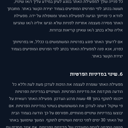
כל פנייה שלך למפעילת האתר בנוגע לעיון במידע עליך ו/או שינויו,
תעשה בכתב לפי הפרטים המופיעים בעמוד יצירת הקשר באתר. מחובתך
לוודא כי פנייתך הגיעה למפעילת האתר ומטופלת על ידה. מפעילת
האתר מסירה מעצמה אחריות לפניות שלא הגיעו אליה ו/או שהגיעו
אליה שלא בכתב ו/או שאינן קריאות וברורות.
אם לדעתך האתר פוגע בפרטיות המשתמשים בו ככלל, או בפרטיותך
כפרט, אנא פנה למפעילת האתר בכתב לפי הפרטים המופיעים בעמוד
יצירת הקשר באתר.
6. שינוי במדיניות הפרטיות
מפעילת האתר שומרת לעצמה את הזכות לעדכן מעת לעת וללא כל
הודעה מוקדמת את מדיניות הפרטיות. השינויים במדיניות הפרטיות
ייכנסו לתוקף בתוך 48 שעות מרגע העדכון. מפעילת האתר רשאית על
פי שיקול דעתה לעדכן את המשתמשים בשינוי במדיניות הפרטיות. אם
יבוצעו במדיניות שינויים מהותיים, תפורסם על-כך הודעה בעמוד הבית
של האתר 30 ימים לפני כניסת השינויים לתוקף. המשך שימושך באתר
מהווה הסכמה לנוסח המעודכן של מדיניות הפרטיות. אם אינך מסכים עם