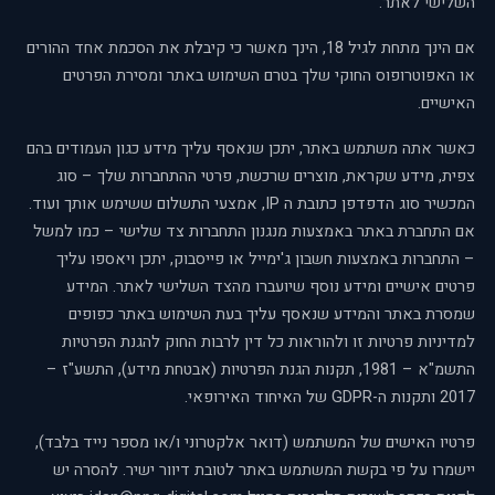
השלישי לאתר.
אם הינך מתחת לגיל 18, הינך מאשר כי קיבלת את הסכמת אחד ההורים
או האפוטרופוס החוקי שלך בטרם השימוש באתר ומסירת הפרטים
האישיים.
כאשר אתה משתמש באתר, יתכן שנאסף עליך מידע כגון העמודים בהם
צפית, מידע שקראת, מוצרים שרכשת, פרטי ההתחברות שלך – סוג
המכשיר סוג הדפדפן כתובת ה IP, אמצעי התשלום ששימש אותך ועוד.
אם התחברת באתר באמצעות מנגנון התחברות צד שלישי – כמו למשל
– התחברות באמצעות חשבון ג'ימייל או פייסבוק, יתכן ויאספו עליך
פרטים אישיים ומידע נוסף שיועברו מהצד השלישי לאתר. המידע
שמסרת באתר והמידע שנאסף עליך בעת השימוש באתר כפופים
למדיניות פרטיות זו ולהוראות כל דין לרבות החוק להגנת הפרטיות
התשמ"א – 1981, תקנות הגנת הפרטיות (אבטחת מידע), התשע"ז –
2017 ותקנות ה-GDPR של האיחוד האירופאי.
פרטיו האישים של המשתמש (דואר אלקטרוני ו/או מספר נייד בלבד),
יישמרו על פי בקשת המשתמש באתר לטובת דיוור ישיר. להסרה יש