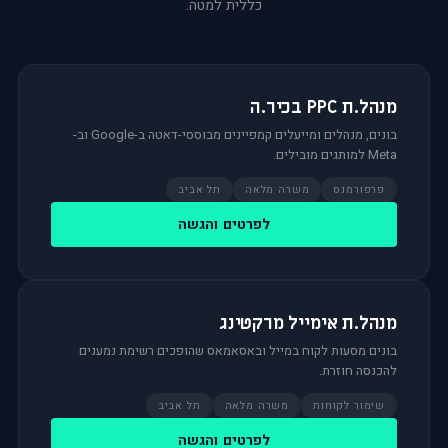
כללית למטה.
מנהל.ת PPC בכיר.ה
בונים, מנהלים ומייעלים קמפיינים מבוססי-דאטה ב-Google וב-
Meta למותגים מובילים.
פרפורמנס
משרה מלאה
תל אביב
לפרטים והגשה
מנהל.ת אימייל מרקטינג
בונים מסעות לקוח במייל ובאסאמאס שהופכים רשימת נמענים
להכנסה חוזרת.
שימור לקוחות
משרה מלאה
תל אביב
לפרטים והגשה