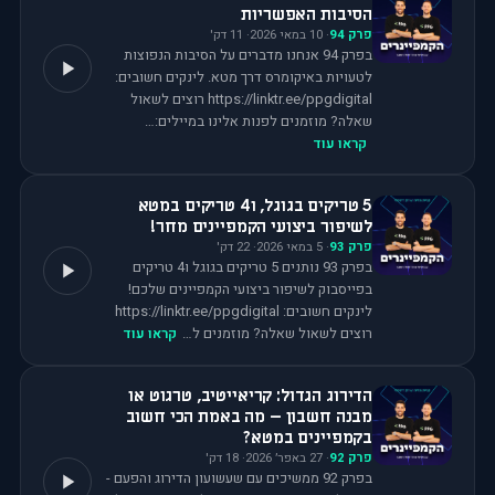
הסיבות האפשריות
פרק
94
·
10 במאי 2026
·
11
דק'
בפרק 94 אנחנו מדברים על הסיבות הנפוצות
לטעויות באיקומרס דרך מטא. לינקים חשובים:
⁠⁠⁠⁠⁠⁠⁠⁠⁠⁠⁠⁠https://linktr.ee/ppgdigital⁠⁠⁠⁠⁠⁠⁠⁠⁠⁠⁠⁠ רוצים לשאול
שאלה? מוזמנים לפנות אלינו במיילים:…
קראו עוד
5 טריקים בגוגל, ו4 טריקים במטא
לשיפור ביצועי הקמפיינים מחר!
פרק
93
·
5 במאי 2026
·
22
דק'
בפרק 93 נותנים 5 טריקים בגוגל ו4 טריקים
בפייסבוק לשיפור ביצועי הקמפיינים שלכם!
רוצים לשאול שאלה? מוזמנים ל…
קראו עוד
הדירוג הגדול: קריאייטיב, טרגוט או
מבנה חשבון – מה באמת הכי חשוב
בקמפיינים במטא?
פרק
92
·
27 באפר׳ 2026
·
18
דק'
בפרק 92 ממשיכים עם שעשועון הדירוג והפעם -