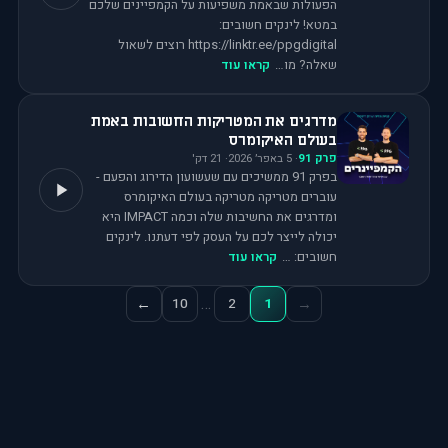
הפעולות שבאמת משפיעות על הקמפיינים שלכם
במטא! לינקים חשובים:
⁠⁠⁠⁠⁠⁠⁠⁠⁠⁠⁠⁠⁠⁠https://linktr.ee/ppgdigital⁠⁠⁠⁠⁠⁠⁠⁠⁠⁠⁠⁠⁠⁠ רוצים לשאול
שאלה? מו…
קראו עוד
מדרגים את המטריקות החשובות באמת
בעולם האיקומרס
פרק
91
·
5 באפר׳ 2026
·
21
דק'
בפרק 91 ממשיכים עם שעשועון הדירוג והפעם -
עוברים מטריקה מטריקה בעולם האיקומרס
ומדרגים את החשיבות שלה וכמה IMPACT היא
יכולה לייצר לכם על העסק לפי דעתנו. לינקים
חשובים: ⁠⁠⁠⁠⁠⁠⁠⁠⁠⁠⁠⁠⁠…
קראו עוד
…
←
→
10
2
1