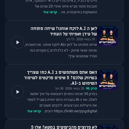
חייבים להכיר, באיזה מדדים כדאי להתמקד, איזה
תובנות תומר מביא איתו אחרי 20 שנים של
התעסקות באיקומרס, מה…
קראו עוד
לאן ה A.I לוקח אותנו? שיחה פתוחה
של עידן ואמיתי על העתיד
·
31 במאי 2026
·
11
דק'
שיחה פתוחה על לאן הAI לוקח אותנו. אח תשכחו,
אנחנו אנשי שיווק - לא כלכלנים ;) מקווים כמו
תמיד שתמצאו ערך!
האם אתם משתמשים ב A.I כמו שצריך
בשיווק שלכם? 5 טיפים פרקטים לשיפור
השימוש ב-AI.
פרק
95
·
25 במאי 2026
·
30
דק'
בפרק 95 אנחנו נותנים דוגמאות על איך אפשר
לשלב את ה AI בעבודה היום יומית בשביל לשפר
את היעילות והביצועים. לינקים חשובים:
⁠⁠⁠⁠⁠⁠⁠⁠⁠⁠⁠⁠⁠https://linktr.ee/ppgdigital⁠⁠⁠⁠⁠⁠⁠⁠⁠⁠⁠⁠⁠ רוצים…
קראו עוד
לא מרוצים מהביצועים במטא? אלו 5