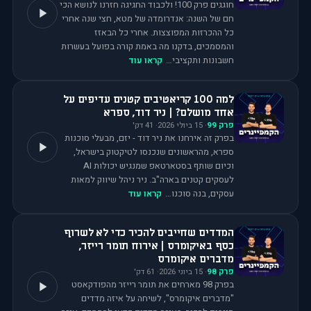
חוגגים פרק 100! ולכבוד החגיגה חזרנו לנושא הכי
חם של השנה: אנדרומדה של מטא, חצי שנה אחרי
כל ההכרזות המפוצצות. אחרי כל הבאזז
והמסמכים, בדקנו מה באמת קורה בפועל בעשרות
חשבונות ותקציבי…
קראו עוד
למה 100 קריאטיבים קטנים עדיפים על
אחד מושלם? | ניר דוד, ספרא
פרק
99
·
15 ביולי 2026
·
41
דק'
בפרק זה אירחנו את ניר דוד - יזם, מבעלי סוכנות
ספרא, מהראשונים שנכנסו לטיקטוק בישראל,
וכיום שותף בסטארטאפ שמנגיש יכולות AI
לעסקים קטנים בארה"ב. ניר ניהל שיווק למאות
עסקים, בנה סוכנו…
קראו עוד
המדדים שחייבים להכיר כדי לא לשרוף
כסף באיקומרס | אירוח תומר רייזר,
מדברים איקומרס
פרק
98
·
15 ביוני 2026
·
61
דק'
בפרק 98 מארחים את תומר רייזר מהפודקאסט
"מדברים איקומרס", לשיחה על איזה מדדים