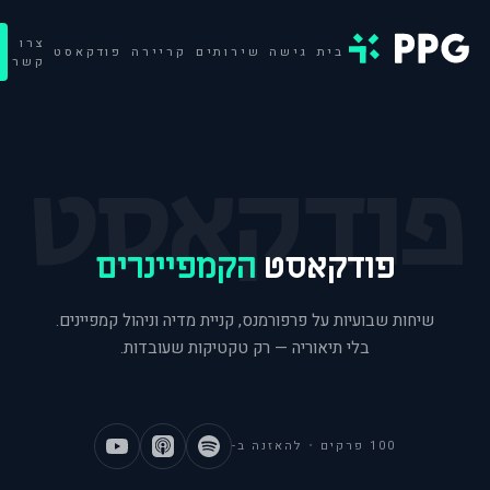
צרו
בית
גישה
שירותים
קריירה
פודקאסט
קשר
פודקאסט
פודקאסט
הקמפיינרים
בלי תיאוריה — רק טקטיקות שעובדות.
100 פרקים
•
להאזנה ב-